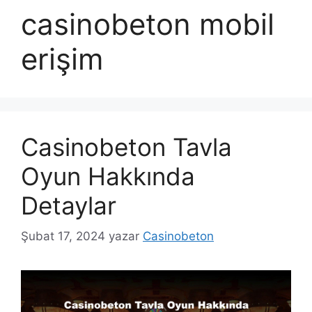
casinobeton mobil
erişim
Casinobeton Tavla
Oyun Hakkında
Detaylar
Şubat 17, 2024
yazar
Casinobeton