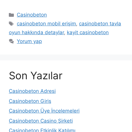
Kategoriler
Casinobeton
Etiketler
casinobeton mobil erişim
,
casinobeton tavla
oyun hakkında detaylar
,
kayit casinobeton
Yorum yap
Son Yazılar
Casinobeton Adresi
Casinobeton Giriş
Casinobeton Üye İncelemeleri
Casinobeton Casino Şirketi
Casinobeton Etkinlik Katılımı