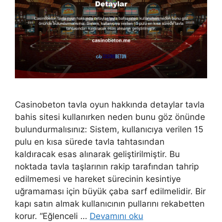
Casinobeton tavla oyun hakkında detaylar tavla
bahis sitesi kullanırken neden bunu göz önünde
bulundurmalısınız: Sistem, kullanıcıya verilen 15
pulu en kısa sürede tavla tahtasından
kaldıracak esas alınarak geliştirilmiştir. Bu
noktada tavla taşlarının rakip tarafından tahrip
edilmemesi ve hareket sürecinin kesintiye
uğramaması için büyük çaba sarf edilmelidir. Bir
kapı satın almak kullanıcının pullarını rekabetten
korur. “Eğlenceli …
Devamını oku