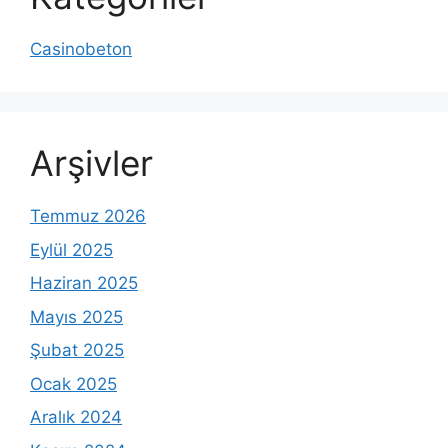
Casinobeton
Arşivler
Temmuz 2026
Eylül 2025
Haziran 2025
Mayıs 2025
Şubat 2025
Ocak 2025
Aralık 2024