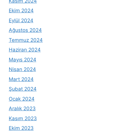
Kasım 2024
Ekim 2024
Eylül 2024
Ağustos 2024
Temmuz 2024
Haziran 2024
Mayıs 2024
Nisan 2024
Mart 2024
Şubat 2024
Ocak 2024
Aralık 2023
Kasım 2023
Ekim 2023