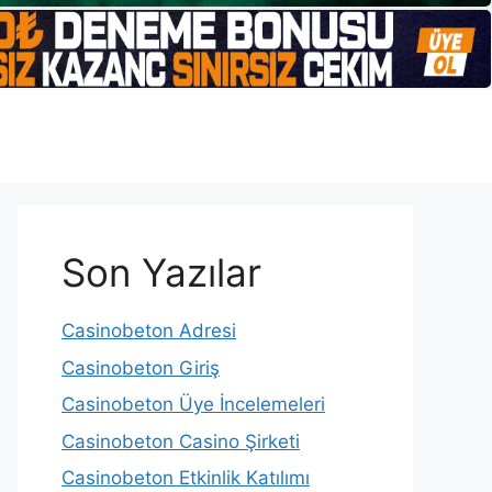
Son Yazılar
Casinobeton Adresi
Casinobeton Giriş
Casinobeton Üye İncelemeleri
Casinobeton Casino Şirketi
Casinobeton Etkinlik Katılımı