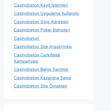
Casinobeton Kayıt İşlemleri
Casinobeton Uygulama Kullanımı
Casinobeton Giriş Adresleri
Casinobeton Poker Bahisleri
Casinobeton
Casinobeton Site Araştırması
Casinobeton Çarkıfelek
Kampanyası
Casinobeton Bahis Geçmişi
Casinobeton Kazanma Şansı
Casinobeton Site Örnekleri