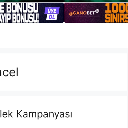
cel
elek Kampanyası