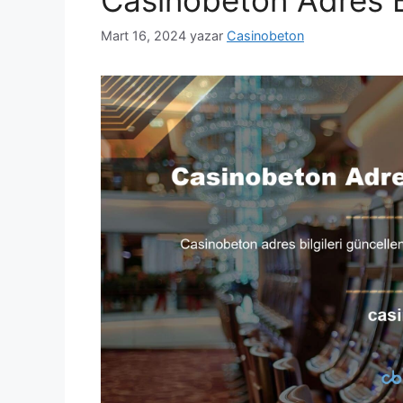
Casinobeton Adres Bi
Mart 16, 2024
yazar
Casinobeton