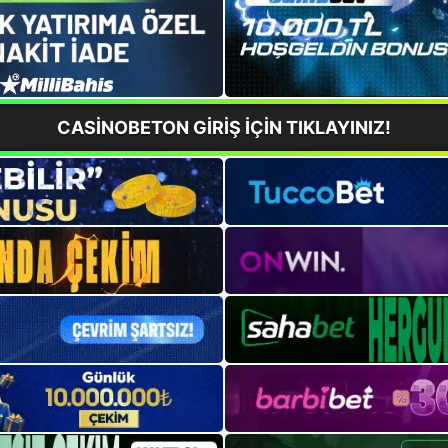
CASİNOBETON GİRİŞ İÇİN TIKLAYINIZ!