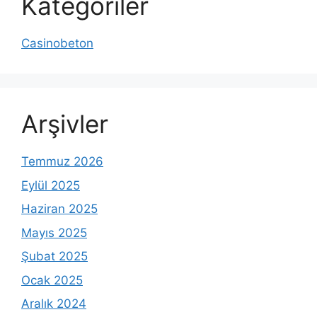
Kategoriler
Casinobeton
Arşivler
Temmuz 2026
Eylül 2025
Haziran 2025
Mayıs 2025
Şubat 2025
Ocak 2025
Aralık 2024