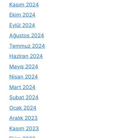
Kasım 2024
Ekim 2024
Eylül 2024
Ağustos 2024
Temmuz 2024
Haziran 2024
Mayıs 2024
Nisan 2024
Mart 2024
Şubat 2024
Ocak 2024
Aralık 2023
Kasım 2023