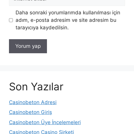
sitesi
Daha sonraki yorumlarımda kullanılması için
adım, e-posta adresim ve site adresim bu
tarayıcıya kaydedilsin.
Son Yazılar
Casinobeton Adresi
Casinobeton Giriş
Casinobeton Üye İncelemeleri
Casinobeton Casino Şirketi