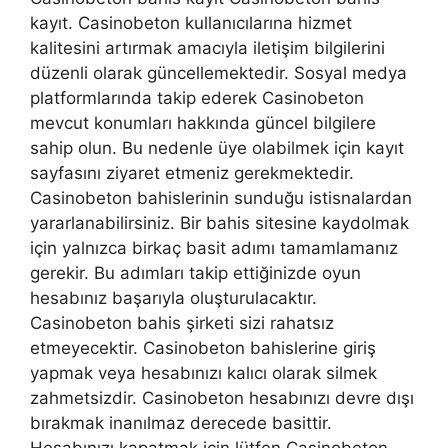
kayıt. Casinobeton kullanıcılarına hizmet
kalitesini artırmak amacıyla iletişim bilgilerini
düzenli olarak güncellemektedir. Sosyal medya
platformlarında takip ederek Casinobeton
mevcut konumları hakkında güncel bilgilere
sahip olun. Bu nedenle üye olabilmek için kayıt
sayfasını ziyaret etmeniz gerekmektedir.
Casinobeton bahislerinin sunduğu istisnalardan
yararlanabilirsiniz. Bir bahis sitesine kaydolmak
için yalnızca birkaç basit adımı tamamlamanız
gerekir. Bu adımları takip ettiğinizde oyun
hesabınız başarıyla oluşturulacaktır.
Casinobeton bahis şirketi sizi rahatsız
etmeyecektir. Casinobeton bahislerine giriş
yapmak veya hesabınızı kalıcı olarak silmek
zahmetsizdir. Casinobeton hesabınızı devre dışı
bırakmak inanılmaz derecede basittir.