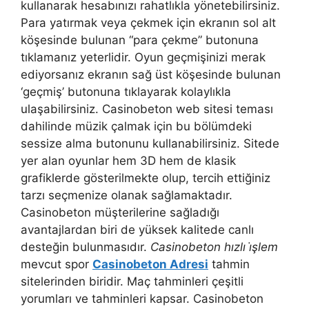
kullanarak hesabınızı rahatlıkla yönetebilirsiniz.
Para yatırmak veya çekmek için ekranın sol alt
köşesinde bulunan “para çekme” butonuna
tıklamanız yeterlidir. Oyun geçmişinizi merak
ediyorsanız ekranın sağ üst köşesinde bulunan
‘geçmiş’ butonuna tıklayarak kolaylıkla
ulaşabilirsiniz. Casinobeton web sitesi teması
dahilinde müzik çalmak için bu bölümdeki
sessize alma butonunu kullanabilirsiniz. Sitede
yer alan oyunlar hem 3D hem de klasik
grafiklerde gösterilmekte olup, tercih ettiğiniz
tarzı seçmenize olanak sağlamaktadır.
Casinobeton müşterilerine sağladığı
avantajlardan biri de yüksek kalitede canlı
desteğin bulunmasıdır.
Casinobeton hızlı i̇şlem
mevcut spor
Casinobeton Adresi
tahmin
sitelerinden biridir. Maç tahminleri çeşitli
yorumları ve tahminleri kapsar. Casinobeton