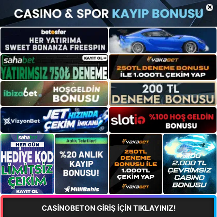
×
CASİNOBETON GİRİŞ İÇİN TIKLAYINIZ!