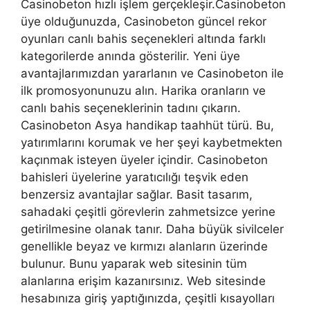
Casinobeton hızlı işlem gerçekleşir.Casinobeton
üye olduğunuzda, Casinobeton güncel rekor
oyunları canlı bahis seçenekleri altında farklı
kategorilerde anında gösterilir. Yeni üye
avantajlarımızdan yararlanın ve Casinobeton ile
ilk promosyonunuzu alın. Harika oranların ve
canlı bahis seçeneklerinin tadını çıkarın.
Casinobeton Asya handikap taahhüt türü. Bu,
yatırımlarını korumak ve her şeyi kaybetmekten
kaçınmak isteyen üyeler içindir. Casinobeton
bahisleri üyelerine yaratıcılığı teşvik eden
benzersiz avantajlar sağlar. Basit tasarım,
sahadaki çeşitli görevlerin zahmetsizce yerine
getirilmesine olanak tanır. Daha büyük sivilceler
genellikle beyaz ve kırmızı alanların üzerinde
bulunur. Bunu yaparak web sitesinin tüm
alanlarına erişim kazanırsınız. Web sitesinde
hesabınıza giriş yaptığınızda, çeşitli kısayolları