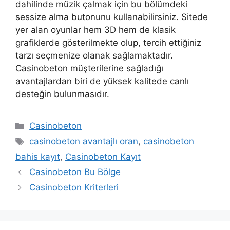
dahilinde müzik çalmak için bu bölümdeki
sessize alma butonunu kullanabilirsiniz. Sitede
yer alan oyunlar hem 3D hem de klasik
grafiklerde gösterilmekte olup, tercih ettiğiniz
tarzı seçmenize olanak sağlamaktadır.
Casinobeton müşterilerine sağladığı
avantajlardan biri de yüksek kalitede canlı
desteğin bulunmasıdır.
Kategoriler
Casinobeton
Etiketler
casinobeton avantajlı oran
,
casinobeton
bahis kayıt
,
Casinobeton Kayıt
Casinobeton Bu Bölge
Casinobeton Kriterleri