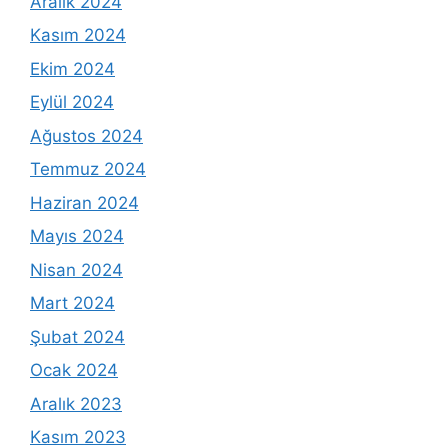
Aralık 2024
Kasım 2024
Ekim 2024
Eylül 2024
Ağustos 2024
Temmuz 2024
Haziran 2024
Mayıs 2024
Nisan 2024
Mart 2024
Şubat 2024
Ocak 2024
Aralık 2023
Kasım 2023