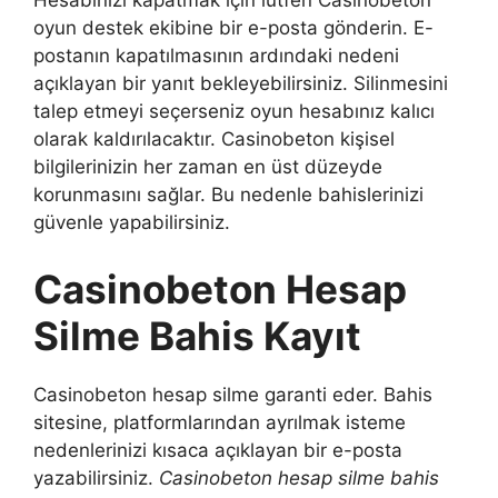
Hesabınızı kapatmak için lütfen Casinobeton
oyun destek ekibine bir e-posta gönderin. E-
postanın kapatılmasının ardındaki nedeni
açıklayan bir yanıt bekleyebilirsiniz. Silinmesini
talep etmeyi seçerseniz oyun hesabınız kalıcı
olarak kaldırılacaktır. Casinobeton kişisel
bilgilerinizin her zaman en üst düzeyde
korunmasını sağlar. Bu nedenle bahislerinizi
güvenle yapabilirsiniz.
Casinobeton Hesap
Silme Bahis Kayıt
Casinobeton hesap silme garanti eder. Bahis
sitesine, platformlarından ayrılmak isteme
nedenlerinizi kısaca açıklayan bir e-posta
yazabilirsiniz.
Casinobeton hesap silme bahis