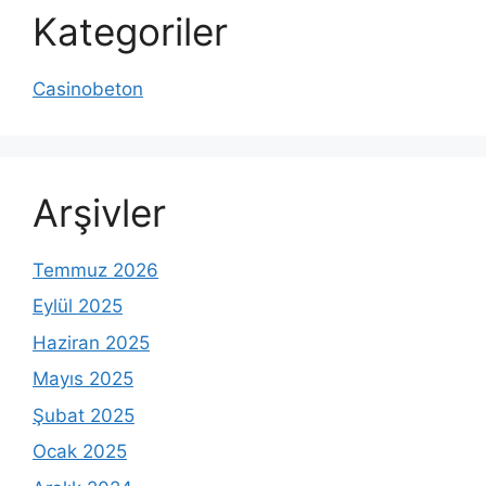
Kategoriler
Casinobeton
Arşivler
Temmuz 2026
Eylül 2025
Haziran 2025
Mayıs 2025
Şubat 2025
Ocak 2025