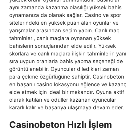
aynı zamanda kazanma olasılığı yüksek bahis
oynamanıza da olanak sağlar. Casino ve spor
sitelerindeki en yüksek puan alan oyunlar ve
yarışmalar arasından seçim yapın. Canlı maç
tahminleri, canlı maçlara oynanan yüksek
bahislerin sonuçlarından elde edilir. Yüksek
skorlara ve canlı maçlara ilişkin tahminlerin yanı
sıra uygun oranlarla bahis yapma seçeneği de
görüntülenebilir. Oyuncular diledikleri zaman
para çekme özgürlüğüne sahiptir. Casinobeton
en başarılı casino lokasyonu eğlence ve kazanç
elde etmek için ideal bir mekandır. Oyuna aktif
olarak katılan ve ödüller kazanan oyuncular
kararlı kalır ve başarıya ulaşmaya devam eder.
Casinobeton Hızlı İşlem