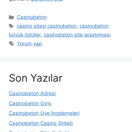
Kategoriler
Casinobeton
Etiketler
casino sitesi casinobeton
,
casinobeton
büyük ödüller
,
casinobeton site araştırması
Yorum yap
Son Yazılar
Casinobeton Adresi
Casinobeton Giriş
Casinobeton Üye İncelemeleri
Casinobeton Casino Şirketi