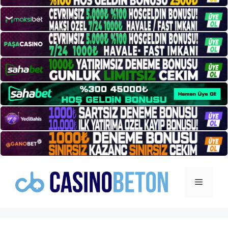
İçeriğe
atla
Menü