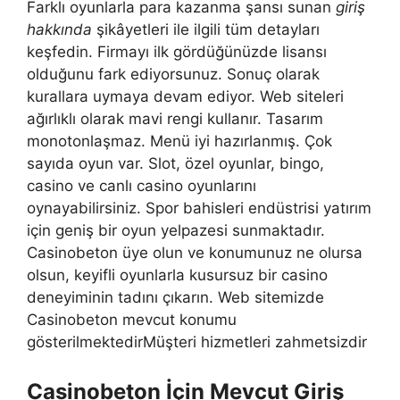
Farklı oyunlarla para kazanma şansı sunan
giriş
hakkında
şikâyetleri ile ilgili tüm detayları
keşfedin. Firmayı ilk gördüğünüzde lisansı
olduğunu fark ediyorsunuz. Sonuç olarak
kurallara uymaya devam ediyor. Web siteleri
ağırlıklı olarak mavi rengi kullanır. Tasarım
monotonlaşmaz. Menü iyi hazırlanmış. Çok
sayıda oyun var. Slot, özel oyunlar, bingo,
casino ve canlı casino oyunlarını
oynayabilirsiniz. Spor bahisleri endüstrisi yatırım
için geniş bir oyun yelpazesi sunmaktadır.
Casinobeton üye olun ve konumunuz ne olursa
olsun, keyifli oyunlarla kusursuz bir casino
deneyiminin tadını çıkarın. Web sitemizde
Casinobeton mevcut konumu
gösterilmektedirMüşteri hizmetleri zahmetsizdir
Casinobeton İçin Mevcut Giriş