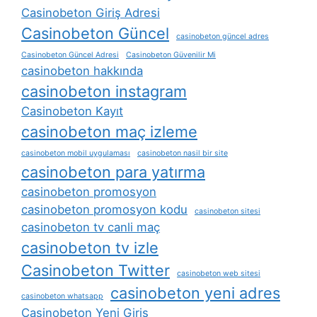
Casinobeton Giriş Adresi
Casinobeton Güncel
casinobeton güncel adres
Casinobeton Güncel Adresi
Casinobeton Güvenilir Mi
casinobeton hakkında
casinobeton instagram
Casinobeton Kayıt
casinobeton maç izleme
casinobeton mobil uygulaması
casinobeton nasil bir site
casinobeton para yatırma
casinobeton promosyon
casinobeton promosyon kodu
casinobeton sitesi
casinobeton tv canli maç
casinobeton tv izle
Casinobeton Twitter
casinobeton web sitesi
casinobeton yeni adres
casinobeton whatsapp
Casinobeton Yeni Giriş