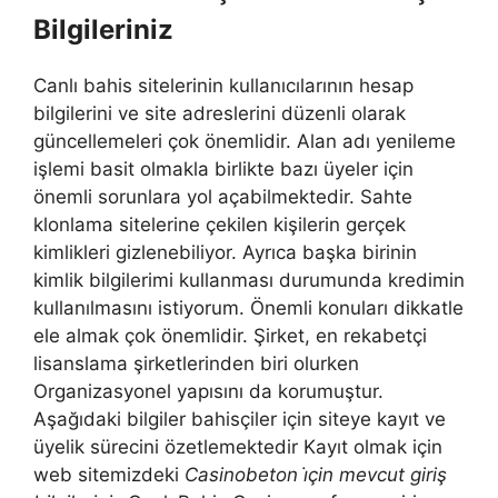
Bilgileriniz
Canlı bahis sitelerinin kullanıcılarının hesap
bilgilerini ve site adreslerini düzenli olarak
güncellemeleri çok önemlidir. Alan adı yenileme
işlemi basit olmakla birlikte bazı üyeler için
önemli sorunlara yol açabilmektedir. Sahte
klonlama sitelerine çekilen kişilerin gerçek
kimlikleri gizlenebiliyor. Ayrıca başka birinin
kimlik bilgilerimi kullanması durumunda kredimin
kullanılmasını istiyorum. Önemli konuları dikkatle
ele almak çok önemlidir. Şirket, en rekabetçi
lisanslama şirketlerinden biri olurken
Organizasyonel yapısını da korumuştur.
Aşağıdaki bilgiler bahisçiler için siteye kayıt ve
üyelik sürecini özetlemektedir Kayıt olmak için
web sitemizdeki
Casinobeton i̇çin mevcut giriş