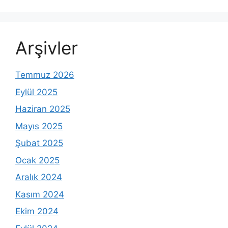
Arşivler
Temmuz 2026
Eylül 2025
Haziran 2025
Mayıs 2025
Şubat 2025
Ocak 2025
Aralık 2024
Kasım 2024
Ekim 2024