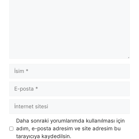
İsim
E-
posta
İnternet
sitesi
Daha sonraki yorumlarımda kullanılması için
adım, e-posta adresim ve site adresim bu
tarayıcıya kaydedilsin.