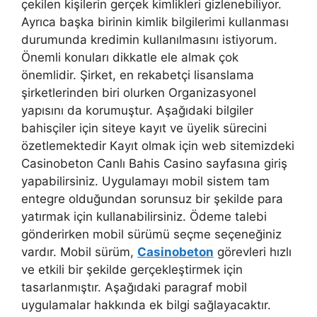
çekilen kişilerin gerçek kimlikleri gizlenebiliyor.
Ayrıca başka birinin kimlik bilgilerimi kullanması
durumunda kredimin kullanılmasını istiyorum.
Önemli konuları dikkatle ele almak çok
önemlidir. Şirket, en rekabetçi lisanslama
şirketlerinden biri olurken Organizasyonel
yapısını da korumuştur. Aşağıdaki bilgiler
bahisçiler için siteye kayıt ve üyelik sürecini
özetlemektedir Kayıt olmak için web sitemizdeki
Casinobeton Canlı Bahis Casino sayfasına giriş
yapabilirsiniz. Uygulamayı mobil sistem tam
entegre olduğundan sorunsuz bir şekilde para
yatırmak için kullanabilirsiniz. Ödeme talebi
gönderirken mobil sürümü seçme seçeneğiniz
vardır. Mobil sürüm,
Casinobeton
görevleri hızlı
ve etkili bir şekilde gerçekleştirmek için
tasarlanmıştır. Aşağıdaki paragraf mobil
uygulamalar hakkında ek bilgi sağlayacaktır.